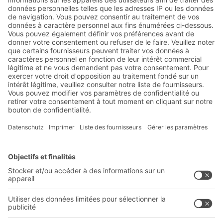
Abonnez-vous à la lettre
d'information de BITO :
Actualités de l'entrepôt et de
la logistique
Réductions exclusives
Innovations
S'inscrire à la newsletter
Solutions BITO
Conseils et services
Solutions intralogistiques
Le PRO DE L‘ENTREPÔT
Bacs en matière plastique
LE PRO DU STOCKAGE
Systèmes de rayonnages
Documents à télécharger
Systèmes de transport interne
Formulaire de contact