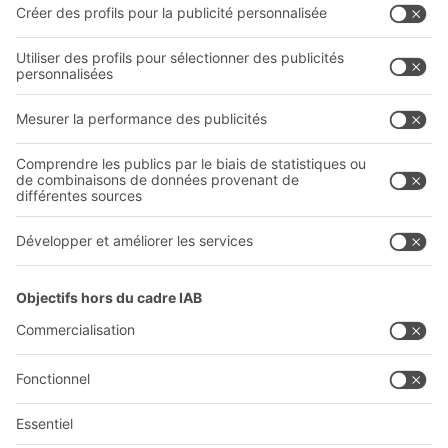
Prestations de service
Entreprise
Follow us
Qui sommes-nous ?
Sites internationaux
Sites de production
A
BIT O
F
YOUR LIFE.
03 870 99 00
© 2026 BITO-Lagertechnik Bittmann GmbH
Conception et réalisation
+ | LOUIS
INTERNET