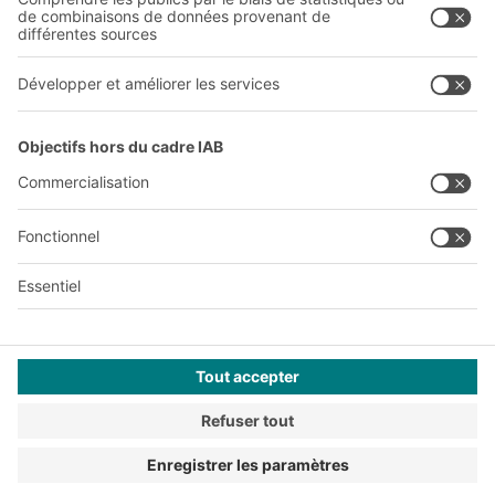
A
BIT O
F
YOUR LIFE.
03 870 99 00
© 2026 BITO-Lagertechnik Bittmann GmbH
Conception et réalisation
+ | LOUIS
INTERNET
Cette offre est destinée à l'industrie, à l'artisanat, au
commerce et aux professions libérales pour une utilisation
dans le cadre d'une activité indépendante, professionnelle ou
commerciale.
Terms of assembly
CGV
Protection de vos données personnelles
Mentions légales
Paramètres de confidentialité