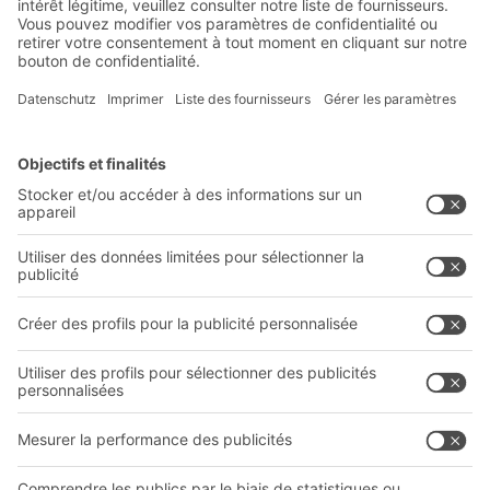
Innovations
S'inscrire à la newsletter
Solutions BITO
Conseils et services
Solutions intralogistiques
Le PRO DE L‘ENTREPÔT
Bacs en matière plastique
LE PRO DU STOCKAGE
Systèmes de rayonnages
Documents à télécharger
Systèmes de transport interne
Formulaire de contact
Prestations de service
Entreprise
Follow us
Qui sommes-nous ?
Sites internationaux
Sites de production