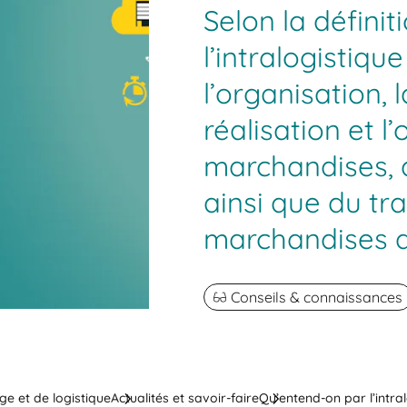
Selon la défini
l’intralogistiq
l’organisation,
réalisation et l
marchandises, d
ainsi que du t
marchandises da
Conseils & connaissances
ge et de logistique
Actualités et savoir-faire
Qu’entend-on par l’intral