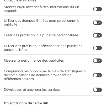
Solutions BITO
Conseils et services
Solutions intralogistiques
Le PRO DE L‘ENTREPÔT
Bacs en matière plastique
LE PRO DU STOCKAGE
Systèmes de rayonnages
Documents à télécharger
Systèmes de transport interne
Formulaire de contact
Prestations de service
Entreprise
Follow us
Qui sommes-nous ?
Sites internationaux
Sites de production
A
BIT O
F
YOUR LIFE.