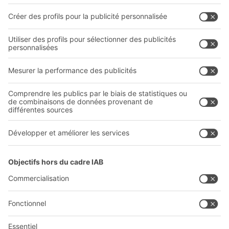
Systèmes de transport interne
Formulaire de contact
Prestations de service
Entreprise
Follow us
Qui sommes-nous ?
Sites internationaux
Sites de production
A
BIT O
F
YOUR LIFE.
03 870 99 00
© 2026 BITO-Lagertechnik Bittmann GmbH