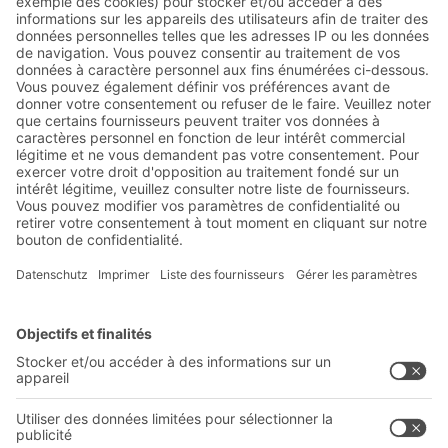
Abonnez-vous à la lettre
d'information de BITO :
Actualités de l'entrepôt et de
la logistique
Réductions exclusives
Innovations
S'inscrire à la newsletter
Solutions BITO
Conseils et services
Solutions intralogistiques
Le PRO DE L‘ENTREPÔT
Bacs en matière plastique
LE PRO DU STOCKAGE
Systèmes de rayonnages
Documents à télécharger