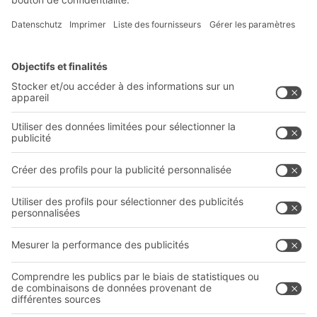
S'inscrire à la newsletter
Solutions BITO
Conseils et services
Solutions intralogistiques
Le PRO DE L‘ENTREPÔT
Bacs en matière plastique
LE PRO DU STOCKAGE
Systèmes de rayonnages
Documents à télécharger
Systèmes de transport interne
Formulaire de contact
Prestations de service
Entreprise
Follow us
Qui sommes-nous ?
Sites internationaux
Sites de production