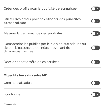
Systèmes de transport interne
Formulaire de contact
Prestations de service
Entreprise
Follow us
Qui sommes-nous ?
Sites internationaux
Sites de production
A
BIT O
F
YOUR LIFE.
03 870 99 00
© 2026 BITO-Lagertechnik Bittmann GmbH