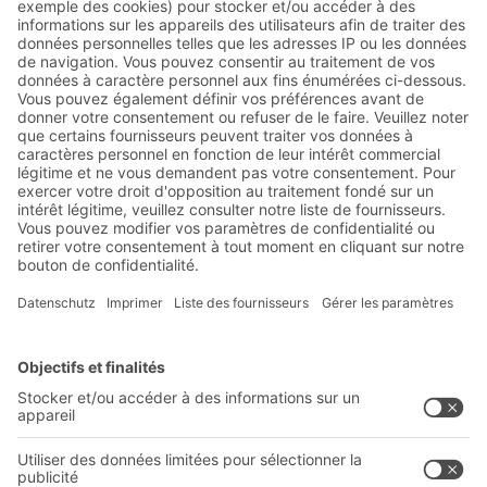
Abonnez-vous à la lettre
d'information de BITO :
Actualités de l'entrepôt et de
la logistique
Réductions exclusives
Innovations
S'inscrire à la newsletter
Solutions BITO
Conseils et services
Solutions intralogistiques
Le PRO DE L‘ENTREPÔT
Bacs en matière plastique
LE PRO DU STOCKAGE
Systèmes de rayonnages
Documents à télécharger