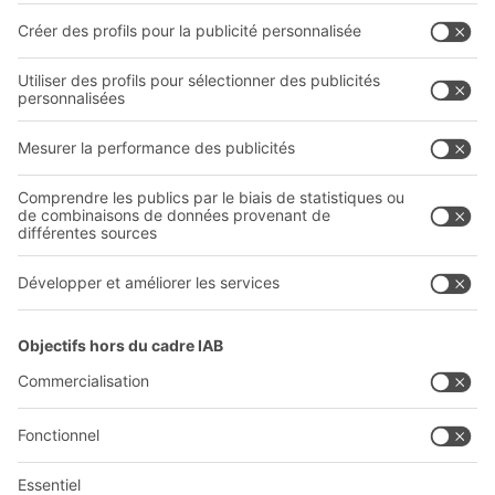
Systèmes de transport interne
Formulaire de contact
Prestations de service
Entreprise
Follow us
Qui sommes-nous ?
Sites internationaux
Sites de production
A
BIT O
F
YOUR LIFE.
03 870 99 00
© 2026 BITO-Lagertechnik Bittmann GmbH