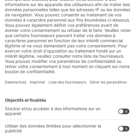
Abonnez-vous à la lettre
d'information de BITO :
Actualités de l'entrepôt et de
la logistique
Réductions exclusives
Innovations
S'inscrire à la newsletter
Solutions BITO
Conseils et services
Solutions intralogistiques
Le PRO DE L‘ENTREPÔT
Bacs en matière plastique
LE PRO DU STOCKAGE
Systèmes de rayonnages
Documents à télécharger