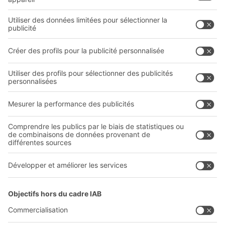
Solutions intralogistiques
Le PRO DE L‘ENTREPÔT
Bacs en matière plastique
LE PRO DU STOCKAGE
Systèmes de rayonnages
Documents à télécharger
Systèmes de transport interne
Formulaire de contact
Prestations de service
Entreprise
Follow us
Qui sommes-nous ?
Sites internationaux
Sites de production
A
BIT O
F
YOUR LIFE.