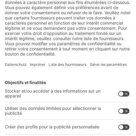
d'information de BITO :
Actualités de l'entrepôt et de
la logistique
Réductions exclusives
Innovations
S'inscrire à la newsletter
Solutions BITO
Conseils et services
Solutions intralogistiques
Le PRO DE L‘ENTREPÔT
Bacs en matière plastique
LE PRO DU STOCKAGE
Systèmes de rayonnages
Documents à télécharger
Systèmes de transport interne
Formulaire de contact
Prestations de service