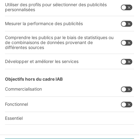
Entreprise
Follow us
Qui sommes-nous ?
Sites internationaux
Sites de production
A
BIT O
F
YOUR LIFE.
03 870 99 00
© 2026 BITO-Lagertechnik Bittmann GmbH
Conception et réalisation
+ | LOUIS
INTERNET
Cette offre est destinée à l'industrie, à l'artisanat, au