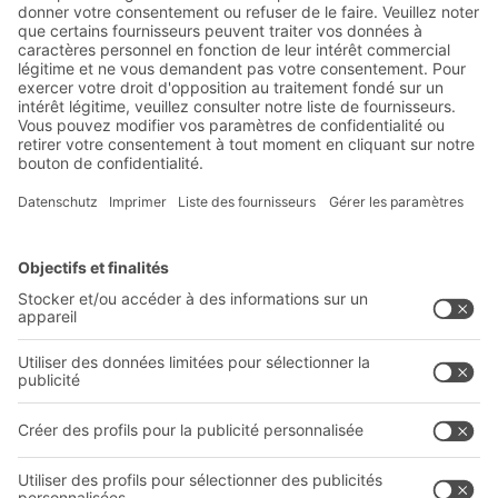
Actualités de l'entrepôt et de
la logistique
Réductions exclusives
Innovations
S'inscrire à la newsletter
Solutions BITO
Conseils et services
Solutions intralogistiques
Le PRO DE L‘ENTREPÔT
Bacs en matière plastique
LE PRO DU STOCKAGE
Systèmes de rayonnages
Documents à télécharger
Systèmes de transport interne
Formulaire de contact
Prestations de service
Entreprise
Follow us