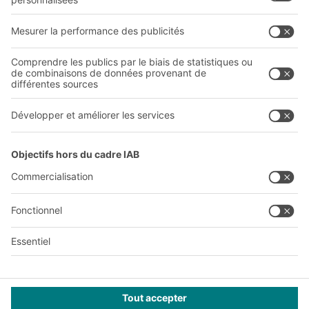
Qui sommes-nous ?
Sites internationaux
Sites de production
A
BIT O
F
YOUR LIFE.
03 870 99 00
© 2026 BITO-Lagertechnik Bittmann GmbH
Conception et réalisation
+ | LOUIS
INTERNET
Cette offre est destinée à l'industrie, à l'artisanat, au
commerce et aux professions libérales pour une utilisation
dans le cadre d'une activité indépendante, professionnelle ou