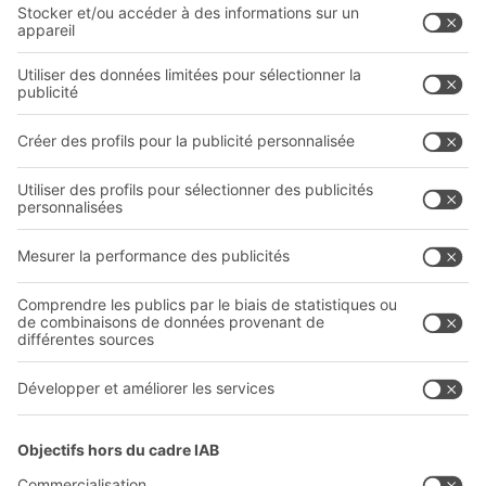
Solutions intralogistiques
Le PRO DE L‘ENTREPÔT
Bacs en matière plastique
LE PRO DU STOCKAGE
Systèmes de rayonnages
Documents à télécharger
Systèmes de transport interne
Formulaire de contact
Prestations de service
Entreprise
Follow us
Qui sommes-nous ?
Sites internationaux
Sites de production
A
BIT O
F
YOUR LIFE.