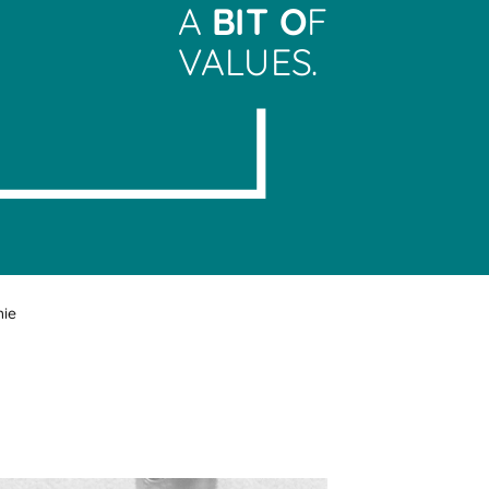
A
BIT O
F
VALUES.
hie