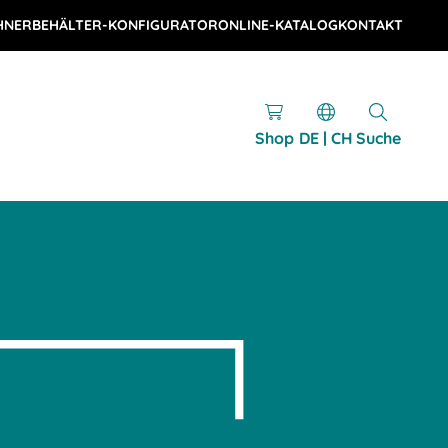
HNER
BEHÄLTER-KONFIGURATOR
ONLINE-KATALOG
KONTAKT
Shop
DE | CH
Suche