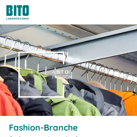
A
BIT O
F
FASHION.
Fashion-Branche