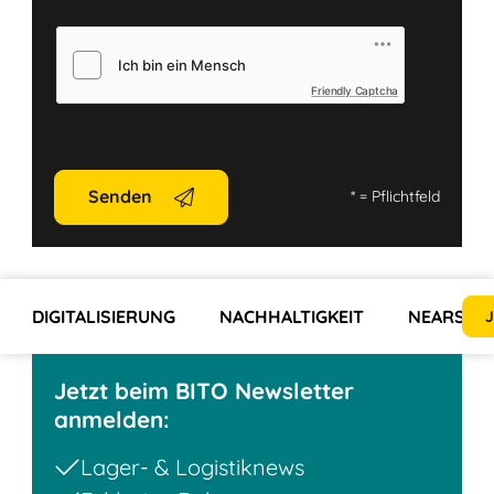
Friendly Captcha
Senden
*
= Pflichtfeld
DIGITALISIERUNG
NACHHALTIGKEIT
NEARSHOR
J
Jetzt beim BITO Newsletter
anmelden:
Lager- & Logistiknews