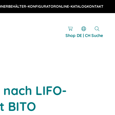
HNER
BEHÄLTER-KONFIGURATOR
ONLINE-KATALOG
KONTAKT
Shop
DE | CH
Suche
 nach LIFO-
it BITO