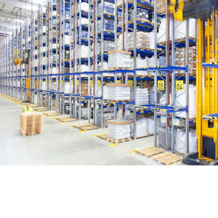
BIT O