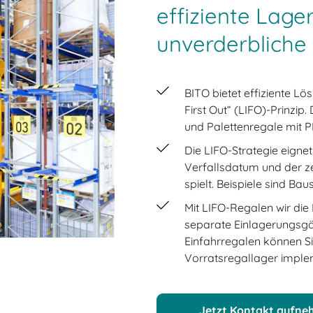
effiziente Lage
unverderbliche
BITO bietet effiziente L
First Out“ (LIFO)-Prinzi
und Palettenregale mit 
Die LIFO-Strategie eignet
Verfallsdatum und der ze
spielt. Beispiele sind Bau
Mit LIFO-Regalen wir die 
separate Einlagerungsgä
Einfahrregalen können Si
Vorratsregallager imple
Jetzt Kontakt aufn