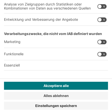
Karriere
A
BIT O
F
YOUR LIFE.
+41 41 790 20 64
© 2026 BITO-Lagertechnik Bittmann GmbH
Design & Realisation
+ | LOUIS
INTERNET
Dieses Angebot ist für Industrie, Handwerk, Handel und die
freien Berufe zur Verwendung in der selbstständigen,
beruflichen oder gewerblichen Tätigkeit bestimmt.
Montagebedingungen
Impressum
Datenschutz
AGB
Privatsphäre-Einstellungen