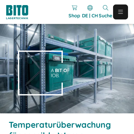
Shop
DE | CH
Suche
A
BIT O
F
IOB.
Temperaturüberwachung