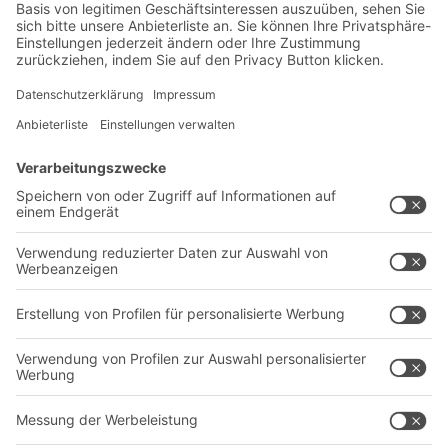
Neuheiten
Newsletter abonnieren
Lösungen
Beratung & Service
Intralogistiklösungen
Kontaktformular
Behältersysteme
Regalsysteme
Transportsysteme
Dienstleistungen
Unternehmen
Follow us
Über uns
Standorte weltweit
Produktionsstandorte