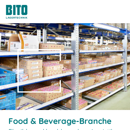
A
BIT O
F
FOOD.
Food & Beverage-Branche