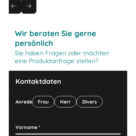
Schwälbchen
BITO PROmobile – bestmögliche Ausnutzung des
begrenzten Lagerraums
Wir beraten Sie gerne
persönlich
Sie haben Fragen oder möchten
eine Produktanfrage stellen?
Kontaktdaten
Anrede
Frau
Herr
Divers
Vorname
*