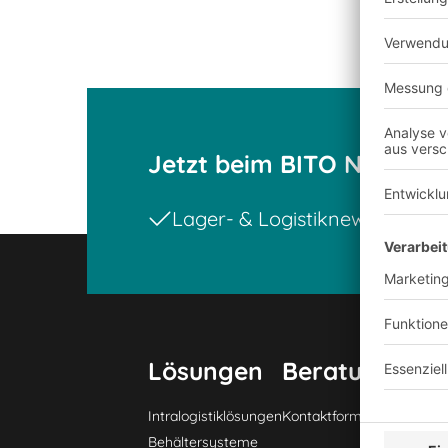
Jetzt beim BITO Newslet
Lager- & Logistiknews
Exklu
Lösungen
Beratung & Se
Intralogistiklösungen
Kontaktformular
Behältersysteme