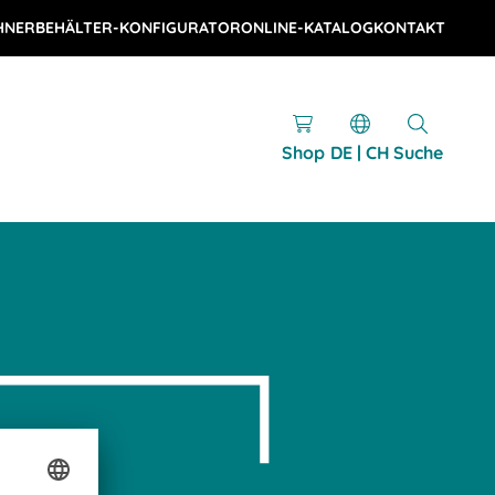
HNER
BEHÄLTER-KONFIGURATOR
ONLINE-KATALOG
KONTAKT
Shop
DE | CH
Suche