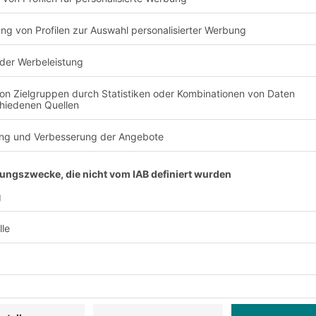
ter anmelden:
sive Rabatte
Neuheiten
rvice
Unternehmen
Follow us
Über uns
Standorte weltweit