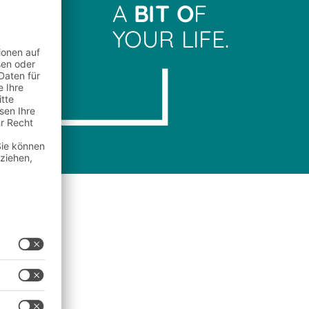
A
BIT O
F
YOUR LIFE.
u