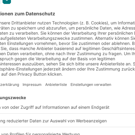
ogistiklösungen
Referenzen
Maschinenbau
r Branche Maschinenba