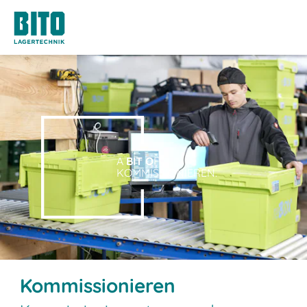
A
BIT O
F
KOMMISSIONIEREN.
Kommissionieren