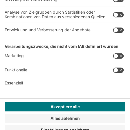
Produktionsstandorte
Karriere
A
BIT O
F
YOUR LIFE.
+41 41 790 20 64
© 2026 BITO-Lagertechnik Bittmann GmbH
Design & Realisation
+ | LOUIS
INTERNET
Dieses Angebot ist für Industrie, Handwerk, Handel und die
freien Berufe zur Verwendung in der selbstständigen,
beruflichen oder gewerblichen Tätigkeit bestimmt.
Montagebedingungen
Impressum
Datenschutz
AGB