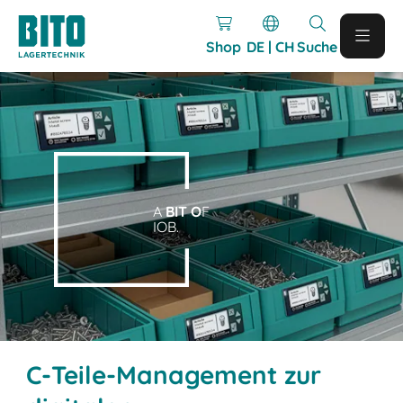
Shop
DE | CH
Suche
A
BIT O
F
IOB.
C-Teile-Management zur