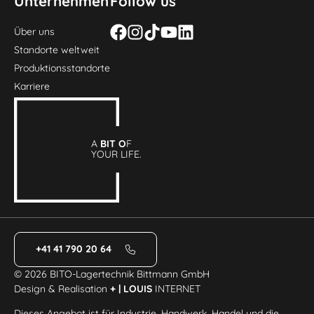
Unternehmen
Follow us
Über uns
Standorte weltweit
Produktionsstandorte
Karriere
A
BIT O
F
YOUR LIFE.
+41 41 790 20 64
© 2026 BITO-Lagertechnik Bittmann GmbH
Design & Realisation
+ | LOUIS
INTERNET
Dieses Angebot ist für Industrie, Handwerk, Handel und die