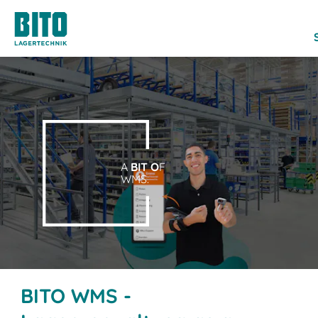
A
BIT O
F
WMS.
BITO WMS -