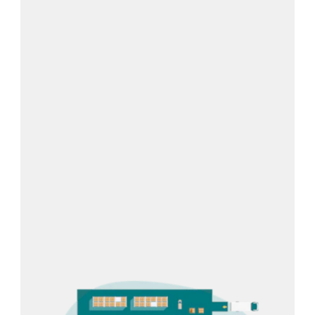
Wareneingang
(Auftragsavisierung,
Vereinnahmung, Qualitätsprüfung,
Einlagerung)
Warenausgang
(Auftragsdisposition,
Kommissionierung, Verpackung,
Versand)