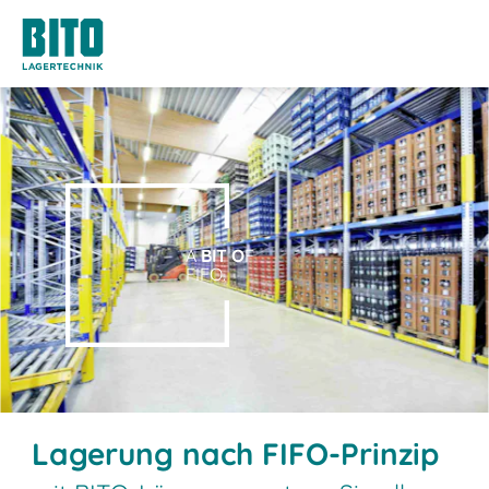
A
BIT O
F
FIFO.
Lagerung nach FIFO-Prinzip