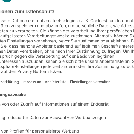
nende, energieeffizient
e