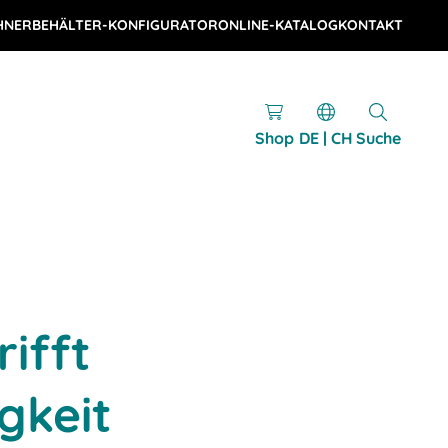
HNER
BEHÄLTER-KONFIGURATOR
ONLINE-KATALOG
KONTAKT
Shop
DE | CH
Suche
rifft
gkeit