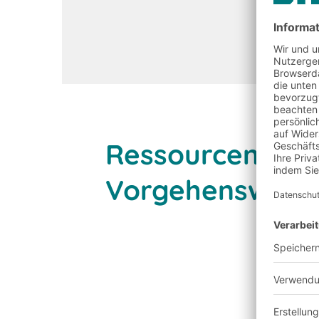
Ressourcenscho
Vorgehensweis