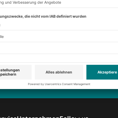
ter anmelden:
sive Rabatte
Neuheiten