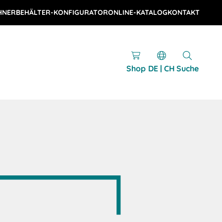
HNER
BEHÄLTER-KONFIGURATOR
ONLINE-KATALOG
KONTAKT
Shop
DE | CH
Suche