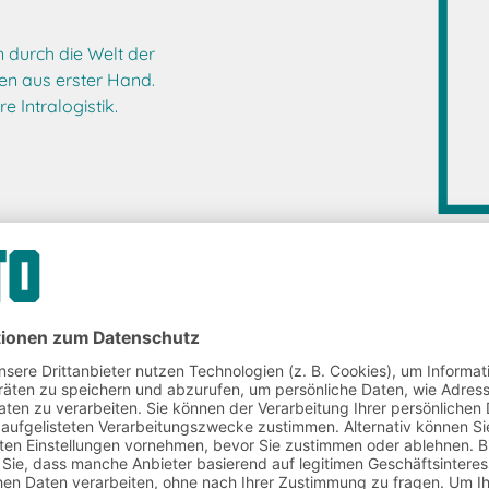
n durch die Welt der
en aus erster Hand.
e Intralogistik.
ogistiklösungen
Beratung & Service
Downloads
Systemprof