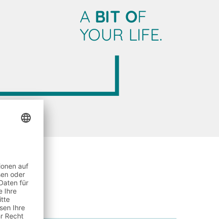
A
BIT O
F
YOUR LIFE.
i