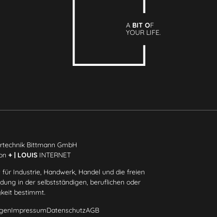
A
BIT O
F
YOUR LIFE.
rtechnik Bittmann GmbH
ion
+ | LOUIS
INTERNET
 für Industrie, Handwerk, Handel und die freien
ung in der selbstständigen, beruflichen oder
gkeit bestimmt.
gen
Impressum
Datenschutz
AGB