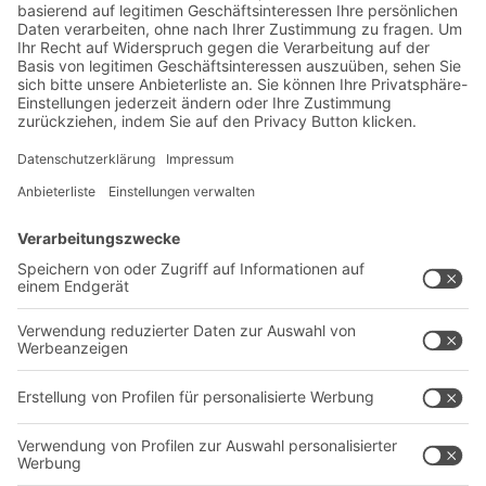
Lager- & Logistiknews
Exklusive Rabatte
Neuheiten
Newsletter abonnieren
Lösungen
Beratung & Service
Intralogistiklösungen
Kontaktformular
Behältersysteme
Regalsysteme
Transportsysteme
Dienstleistungen
Unternehmen
Follow us
Über uns