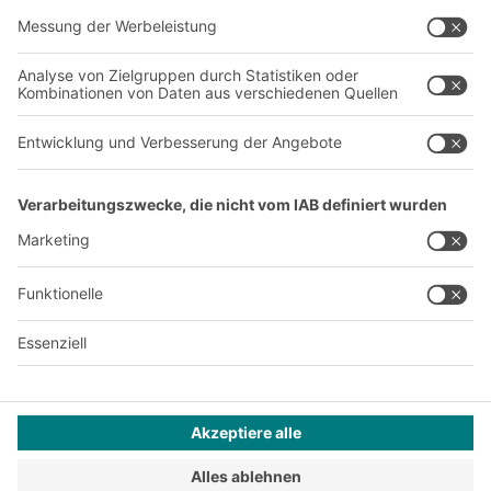
Standorte weltweit
Produktionsstandorte
Karriere
A
BIT O
F
YOUR LIFE.
+41 41 790 20 64
© 2026 BITO-Lagertechnik Bittmann GmbH
Design & Realisation
+ | LOUIS
INTERNET
Dieses Angebot ist für Industrie, Handwerk, Handel und die
freien Berufe zur Verwendung in der selbstständigen,
beruflichen oder gewerblichen Tätigkeit bestimmt.