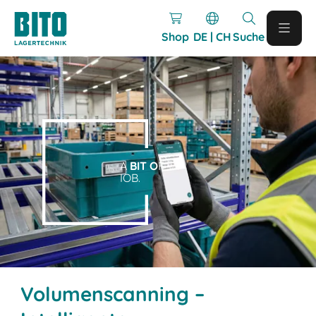
Shop
DE | CH
Suche
A
BIT O
F
IOB.
Volumenscanning –