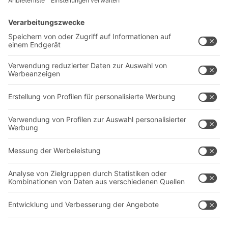
Lösungen
Beratung & Service
Intralogistiklösungen
Kontaktformular
Behältersysteme
Regalsysteme
Transportsysteme
Dienstleistungen
Unternehmen
Follow us
Über uns
Standorte weltweit
Produktionsstandorte
Karriere
A
BIT O
F
YOUR LIFE.