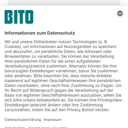
STÜCKGUT-DURCHLAUFREGAL
FACHBODENREGAL
Jetzt beim BITO Newsletter
anmelden:
Lager- & Logistiknews
Exklusive Rabatte
Neuheiten
Newsletter abonnieren