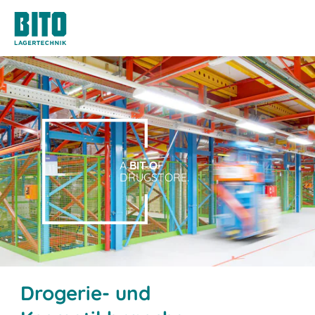
A
BIT O
F
DRUGSTORE.
Drogerie- und