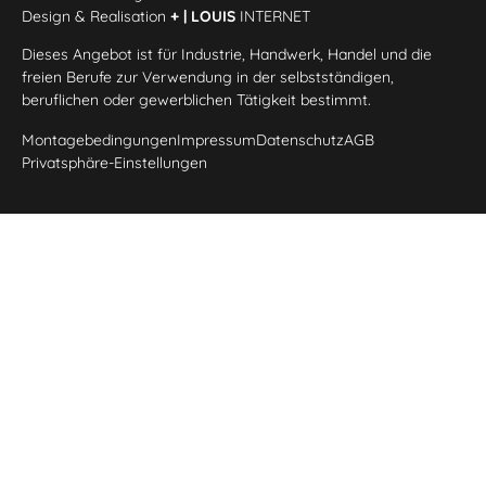
Design & Realisation
+ | LOUIS
INTERNET
Dieses Angebot ist für Industrie, Handwerk, Handel und die
freien Berufe zur Verwendung in der selbstständigen,
beruflichen oder gewerblichen Tätigkeit bestimmt.
Montagebedingungen
Impressum
Datenschutz
AGB
Privatsphäre-Einstellungen