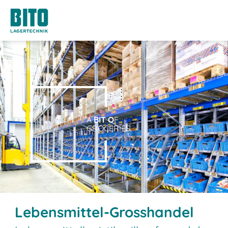
A
BIT O
F
GROCERIES.
Lebensmittel-Grosshandel