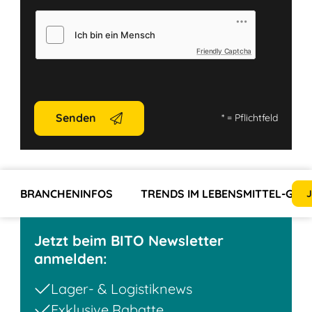
Friendly Captcha
Senden
*
= Pflichtfeld
BRANCHENINFOS
TRENDS IM LEBENSMITTEL-GRO
J
Jetzt beim BITO Newsletter
anmelden:
Lager- & Logistiknews
Exklusive Rabatte