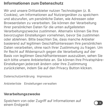
Jetzt beim BITO Newsletter
anmelden:
Lager- & Logistiknews
Exklusive Rabatte
Neuheiten
Newsletter abonnieren
Lösungen
Beratung & Service
Intralogistiklösungen
Kontaktformular