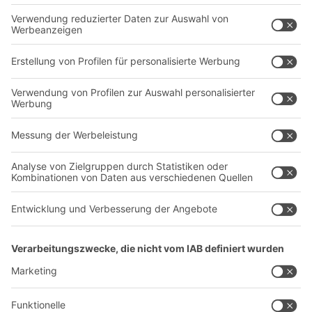
Behältersysteme
Regalsysteme
Transportsysteme
Dienstleistungen
Unternehmen
Follow us
Über uns
Standorte weltweit
Produktionsstandorte
Karriere
A
BIT O
F
YOUR LIFE.