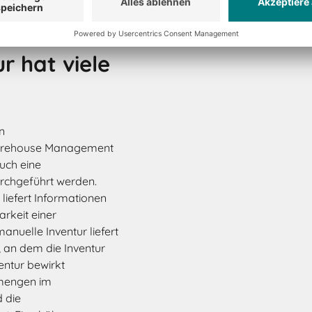
 hat viele
n
arehouse Management
uch eine
urchgeführt werden.
liefert Informationen
keit einer
nuelle Inventur liefert
 an dem die Inventur
entur bewirkt
lmengen im
 die