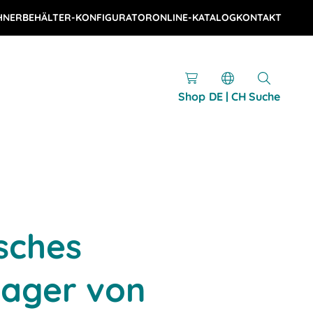
HNER
BEHÄLTER-KONFIGURATOR
ONLINE-KATALOG
KONTAKT
Shop
DE | CH
Suche
sches
elager von