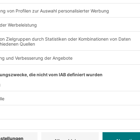
KL mit Shuttles.
iger flexibel als
s Shuttle-Lagers erhöht
ttles hinzugefügt
enzeiten sehr
wert in der
nen zudem bis auf die
s besteht eine hohe
rzeuge ausfallen, kann
 Mit Shuttle-
lagsleistungen zu
st allerdings auch von
eber abhängig. Wie
 Steuerung wesentlich
ahrschienen verlegt
plexe Steuerung mit
 integriert werden. Da
ür grosse Sortimente
ig wohl zunehmend