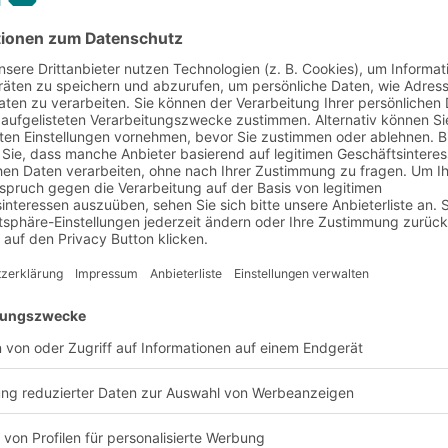
iment. Durch die
r Lagerhalle optimal
Lagerung von
ich eine hoher
le und Behälter in
her alles aus einer
 ein modernes
arehouse Management
nventur der Waren.
bediente
iengeräten (RGB) oder
eide Lagersysteme Vor-
egalbau, die Sensorik