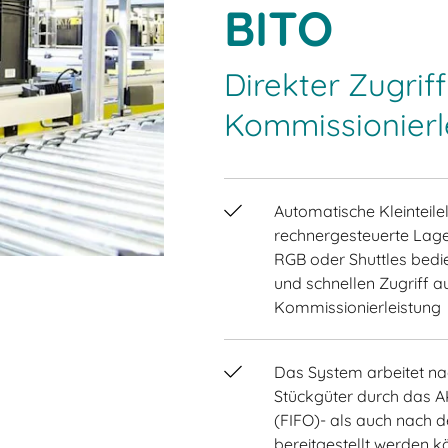
BITO
Direkter Zugrif
Kommissionierl
Automatische Kleinteilel
rechnergesteuerte Lager
RGB oder Shuttles bedie
und schnellen Zugriff au
Kommissionierleistung
Das System arbeitet na
Stückgüter durch das AK
(FIFO)- als auch nach de
bereitgestellt werden 