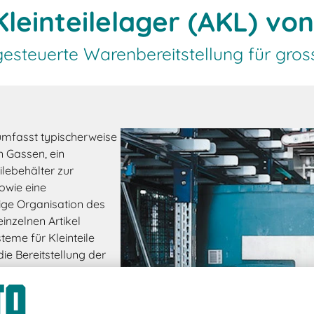
leinteilelager (AKL) vo
esteuerte Warenbereitstellung für gros
 umfasst typischerweise
 Gassen, ein
ilebehälter zur
owie eine
ige Organisation des
inzelnen Artikel
teme für Kleinteile
die Bereitstellung der
sehr schnell nach dem
gerstrategien FIFO
 permanenten Zugriff