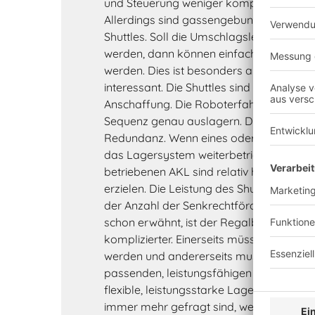
und Steuerung weniger komplex als bei A
Allerdings sind gassengebundene RGB wen
Shuttles. Soll die Umschlagsleistung eine
werden, dann können einfach weitere Shu
werden. Dies ist besonders auch in Spitz
interessant. Die Shuttles sind relativ preis
Anschaffung. Die Roboterfahrzeuge kön
Sequenz genau auslagern. Darüber hinau
Redundanz. Wenn eines oder wenige Fah
das Lagersystem weiterbetrieben werden.
betriebenen AKL sind relativ hohe Umsch
erzielen. Die Leistung des Shuttlelagers i
der Anzahl der Senkrechtförderer und H
schon erwähnt, ist der Regalbau und die
komplizierter. Einerseits müssen extra F
werden und andererseits muss eine kom
passenden, leistungsfähigen Algorithmen
flexible, leistungsstarke Lagersysteme f
immer mehr gefragt sind, werden künft