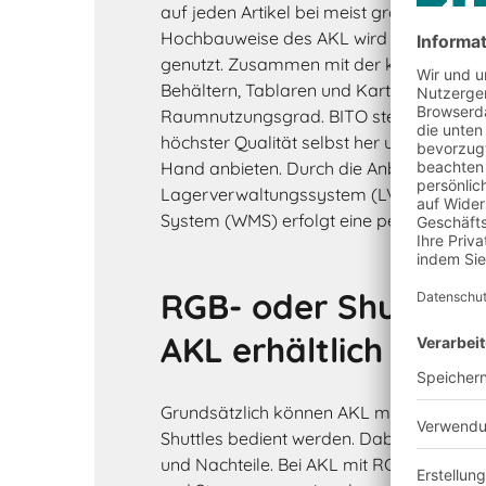
auf jeden Artikel bei meist grossem Sort
Hochbauweise des AKL wird die Höhe de
genutzt. Zusammen mit der kompakten 
Behältern, Tablaren und Kartons ergibt s
Raumnutzungsgrad. BITO stellt alle Rega
höchster Qualität selbst her und kann da
Hand anbieten. Durch die Anbindung an
Lagerverwaltungssystem (LVS) bzw. W
System (WMS) erfolgt eine permanente I
RGB- oder Shuttle-
AKL erhältlich
Grundsätzlich können AKL mit Regalbed
Shuttles bedient werden. Dabei haben b
und Nachteile. Bei AKL mit RGB ist der R