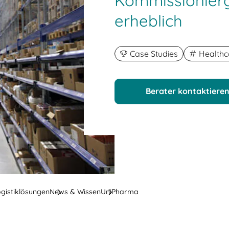
Kommissionierg
erheblich
Case Studies
Healthc
Berater kontaktiere
ogistiklösungen
News & Wissen
UniPharma