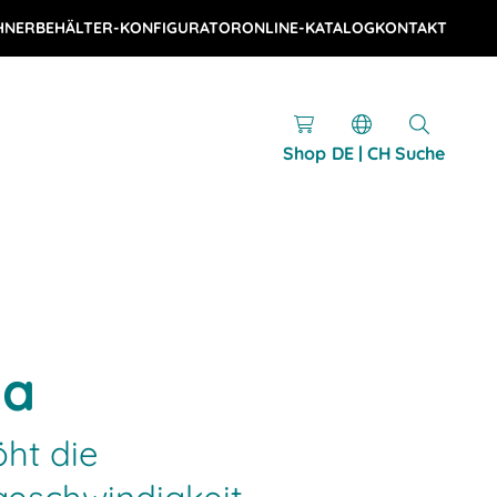
HNER
BEHÄLTER-KONFIGURATOR
ONLINE-KATALOG
KONTAKT
Shop
DE | CH
Suche
ma
ht die