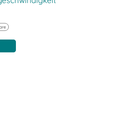
eschwindigkeit
are
n