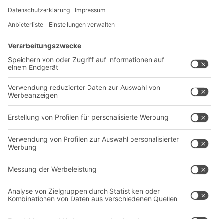
Lösungen
Beratung & Service
Intralogistiklösungen
Kontaktformular
Behältersysteme
Regalsysteme
Transportsysteme
Dienstleistungen
Unternehmen
Follow us
Über uns
Standorte weltweit
Produktionsstandorte
Karriere