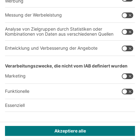
Über uns
Standorte weltweit
Produktionsstandorte
Karriere
A
BIT O
F
YOUR LIFE.
+41 41 790 20 64
© 2026 BITO-Lagertechnik Bittmann GmbH
Design & Realisation
+ | LOUIS
INTERNET
Dieses Angebot ist für Industrie, Handwerk, Handel und die
freien Berufe zur Verwendung in der selbstständigen,