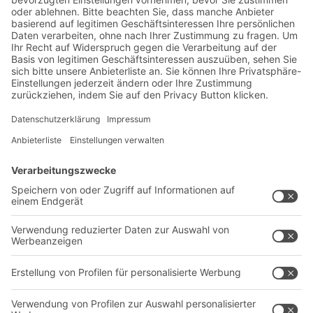
Lager- & Logistiknews
Exklusive Rabatte
Neuheiten
Newsletter abonnieren
Lösungen
Beratung & Service
Intralogistiklösungen
Kontaktformular
Behältersysteme
Regalsysteme
Transportsysteme
Dienstleistungen
Unternehmen
Follow us