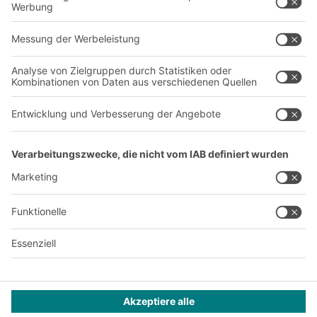
Über uns
Standorte weltweit
Produktionsstandorte
Karriere
A
BIT O
F
YOUR LIFE.
+41 41 790 20 64
© 2026 BITO-Lagertechnik Bittmann GmbH
Design & Realisation
+ | LOUIS
INTERNET
Dieses Angebot ist für Industrie, Handwerk, Handel und die
freien Berufe zur Verwendung in der selbstständigen,