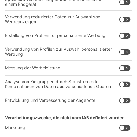
Intralogistiklösungen
Kontaktformular
Behältersysteme
Regalsysteme
Transportsysteme
Dienstleistungen
Unternehmen
Follow us
Über uns
Standorte weltweit
Produktionsstandorte
Karriere
A
BIT O
F
YOUR LIFE.