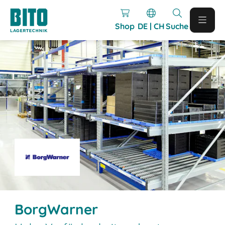
Shop
DE | CH
Suche
BorgWarner