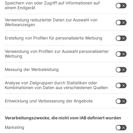
Intralogistiklösungen
Kontaktformular
Behältersysteme
Regalsysteme
Transportsysteme
Dienstleistungen
Unternehmen
Follow us
Über uns
Standorte weltweit
Produktionsstandorte
Karriere
A
BIT O
F
YOUR LIFE.