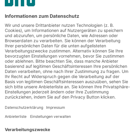
TEILEN
Link
Jetzt beim BITO Newsletter
anmelden:
Lager- & Logistiknews
Exklusive Rabatte
Neuheiten
Newsletter abonnieren
Lösungen
Beratung & Service