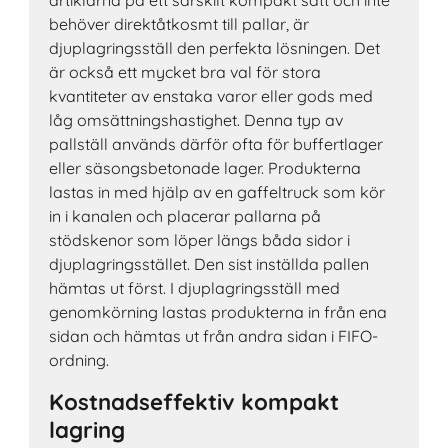
artiklarna på ett särskilt kompakt sätt och inte
behöver direktåtkosmt till pallar, är
djuplagringsställ den perfekta lösningen. Det
är också ett mycket bra val för stora
kvantiteter av enstaka varor eller gods med
låg omsättningshastighet. Denna typ av
pallställ används därför ofta för buffertlager
eller säsongsbetonade lager. Produkterna
lastas in med hjälp av en gaffeltruck som kör
in i kanalen och placerar pallarna på
stödskenor som löper längs båda sidor i
djuplagringsstället. Den sist inställda pallen
hämtas ut först. I djuplagringsställ med
genomkörning lastas produkterna in från ena
sidan och hämtas ut från andra sidan i FIFO-
ordning.
Kostnadseffektiv kompakt
lagring