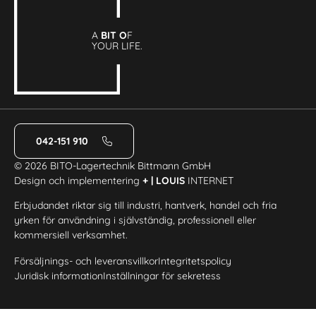
A
BIT O
F
YOUR LIFE.
042-151 910
© 2026 BITO-Lagertechnik Bittmann GmbH
Design och implementering
+ | LOUIS
INTERNET
Erbjudandet riktar sig till industri, hantverk, handel och fria
yrken för användning i självständig, professionell eller
kommersiell verksamhet.
Försäljnings- och leveransvillkor
Integritetspolicy
Juridisk information
Inställningar för sekretess