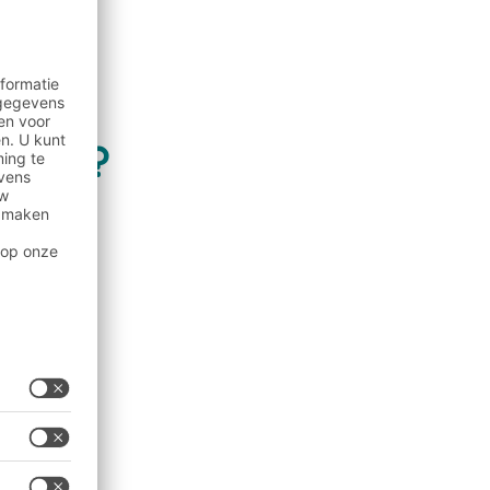
eving?