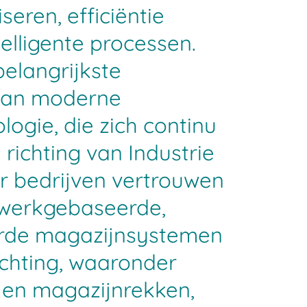
seren, efficiëntie
elligente processen.
 belangrijkste
 van moderne
ogie, die zich continu
 richting van Industrie
r bedrijven vertrouwen
werkgebaseerde,
rde magazijnsystemen
ichting, waaronder
n en magazijnrekken,