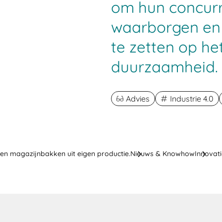
om hun concur
waarborgen en
te zetten op he
duurzaamheid.
Advies
Industrie 4.0
en magazijnbakken uit eigen productie.
Nieuws & Knowhow
Innovat