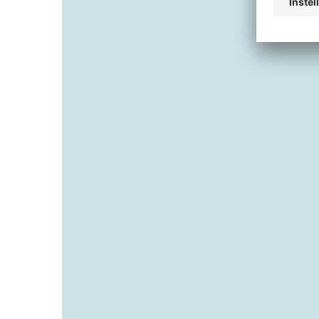
Geautomatiseerde insp
Naadloos voorraadbehe
Preventief onderhoud: