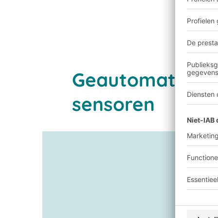
Netwerkverbonden sys
Transparantie:
Geautomatiseerd
sensoren