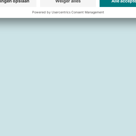
ectie van binnenkomende goederen:
er: