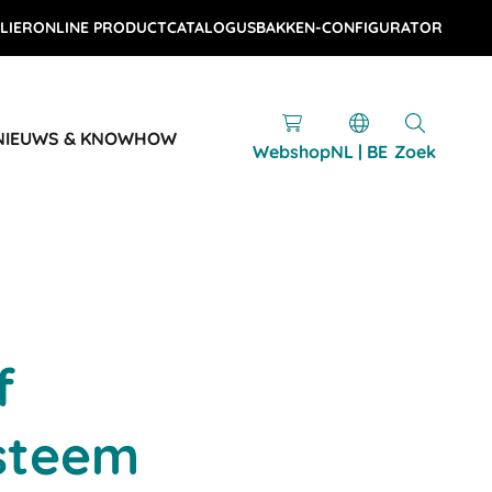
LIER
ONLINE PRODUCTCATALOGUS
BAKKEN-CONFIGURATOR
NIEUWS & KNOWHOW
Webshop
NL | BE
Zoek
f
steem