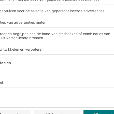
temen:
e magazijnlogistiek dan