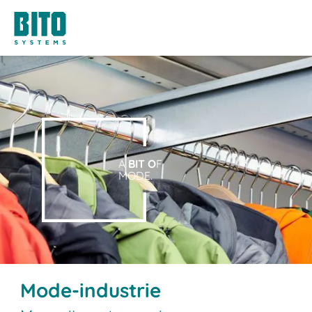
A
BIT O
F
MODE.
Mode-industrie