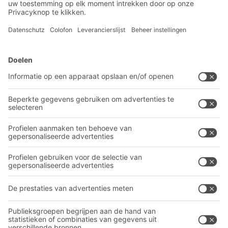
Inschrijven nieuwsbrief
BITO-oplossingen
Advies & Service
Intralogistieke oplossingen
BITO PRODUCTCATALOGUS
Bakken en bakken
BITO PROJECTGIDS
Industriële legbord stellingen
Downloaden
Transportsystemen
Contactformulier
Onze diensten
Bedrijf
Volg ons
Over BITO
Ons wereldwijde netwerk
Onze productie