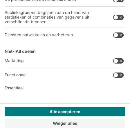
Ons wereldwijde netwerk
Onze productie
A
BIT O
F
YOUR LIFE.
03 870 99 00
© 2026 BITO-Lagertechnik Bittmann GmbH
Websiteontwerp
+ | LOUIS
INTERNET
Dit aanbod is bestemd voor industrie, ambachten, handel en
vrije beroepen voor gebruik in zelfstandige, professionele of
commerciële activiteiten.
Terms of assembly