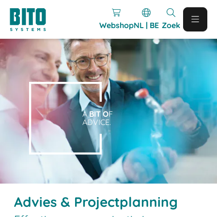
Webshop
NL | BE
Zoek
A
BIT O
F
ADVICE.
Advies & Projectplanning