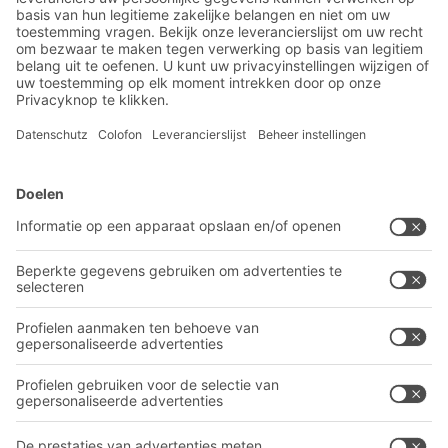
nieuws
Exclusieve kortingen
Innovaties
Inschrijven nieuwsbrief
BITO-oplossingen
Advies & Service
Intralogistieke oplossingen
BITO PRODUCTCATALOGUS
Bakken en bakken
BITO PROJECTGIDS
Industriële legbord stellingen
Downloaden
Transportsystemen
Contactformulier
Onze diensten
Bedrijf
Volg ons
Over BITO