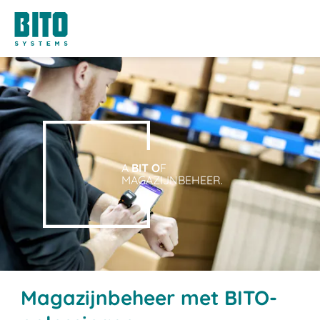
A
BIT O
F
MAGAZIJNBEHEER.
Magazijnbeheer met BITO-