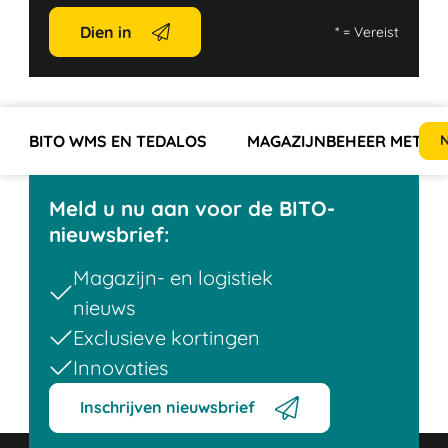
Dien in
*
= Vereist
BITO WMS EN TEDALOS
MAGAZIJNBEHEER MET BI
N
Meld u nu aan voor de BITO-
nieuwsbrief:
Magazijn- en logistiek
nieuws
Exclusieve kortingen
Innovaties
Inschrijven nieuwsbrief