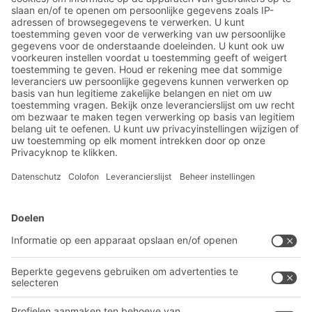
Meld u nu aan voor de BITO-
nieuwsbrief:
Magazijn- en logistiek
nieuws
Exclusieve kortingen
Innovaties
Inschrijven nieuwsbrief
BITO-oplossingen
Advies & Service
Intralogistieke oplossingen
BITO PRODUCTCATALOGUS
Bakken en bakken
BITO PROJECTGIDS
Industriële legbord stellingen
Downloaden
Transportsystemen
Contactformulier