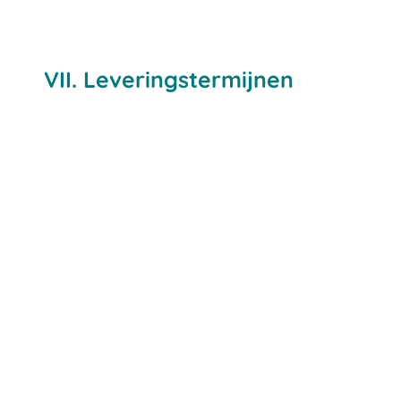
VII. Leveringstermijnen
de dag van de totstandkoming
der overeenkomst als
omschreven in artikel 2:
de dag waarop de verkoper een
termijnbetaling ontvangt, indien in
de overeenkomst een