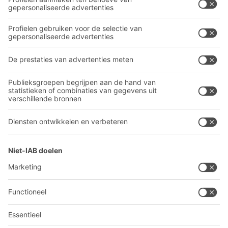
Onze diensten
Bedrijf
Volg ons
Over BITO
Ons wereldwijde netwerk
Onze productie
A
BIT O
F
YOUR LIFE.
03 870 99 00
© 2026 BITO-Lagertechnik Bittmann GmbH
Websiteontwerp
+ | LOUIS
INTERNET