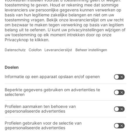
Magazijn- en logistiek
nieuws
Exclusieve kortingen
Innovaties
Inschrijven nieuwsbrief
BITO-oplossingen
Advies & Service
Intralogistieke oplossingen
BITO PRODUCTCATALOGUS
Bakken en bakken
BITO PROJECTGIDS
Industriële legbord stellingen
Downloaden
Transportsystemen
Contactformulier
Onze diensten
Bedrijf
Volg ons