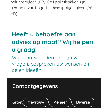
polypropyleen (PP). CM1 palletbakken zijn
gemaakt van hogedichtheidspolyethyleen (PE-
HD).
Heeft u behoefte aan
advies op maat? Wij helpen
u graag!
Wij beantwoorden graag uw
vragen, bespreken uw wensen en
delen ideeën!
Contactgegevens
Groet
Mevrouw
Meneer
Diverse