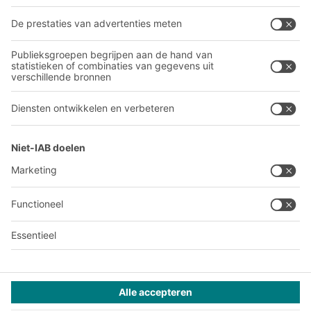
Over BITO
Ons wereldwijde netwerk
Onze productie
A
BIT O
F
YOUR LIFE.
03 870 99 00
© 2026 BITO-Lagertechnik Bittmann GmbH
Websiteontwerp
+ | LOUIS
INTERNET
Dit aanbod is bestemd voor industrie, ambachten, handel en
vrije beroepen voor gebruik in zelfstandige, professionele of
commerciële activiteiten.