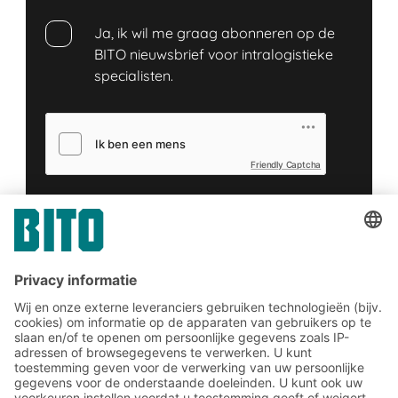
Ja, ik wil me graag abonneren op de
BITO nieuwsbrief voor intralogistieke
specialisten.
Friendly Captcha
Dien in
*
= Vereist
Meld u nu aan voor de BITO-
nieuwsbrief: