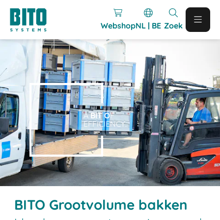
Webshop
NL | BE
Zoek
A
BIT O
F
EFFICIENCY.
BITO Grootvolume bakken