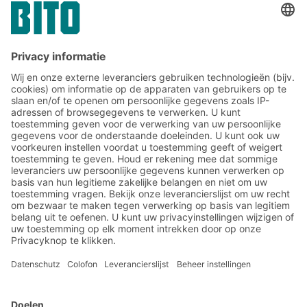
BITO-projecten gerealiseerd in
de chemische industrie
Meld u nu aan voor de BITO-
nieuwsbrief:
Magazijn- en logistiek
nieuws
Exclusieve kortingen
Innovaties
Inschrijven nieuwsbrief