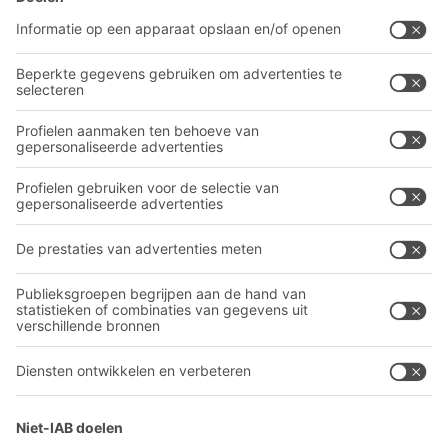
BITO-oplossingen
Advies & Service
Intralogistieke oplossingen
BITO PRODUCTCATALOGUS
Bakken en bakken
BITO PROJECTGIDS
Industriële legbord stellingen
Downloaden
Transportsystemen
Contactformulier
Onze diensten
Bedrijf
Volg ons
Over BITO
Ons wereldwijde netwerk
Onze productie
A
BIT O
F
YOUR LIFE.