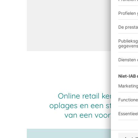
Tre
Online retail kenmerkt
oplages en een sterk wis
van een voorraadbeh