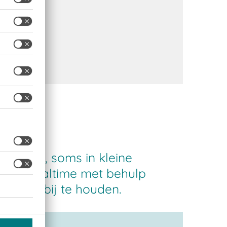
tail
oducten, soms in kleine
ng in realtime met behulp
veaus bij te houden.