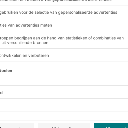
nds in e-commerce en re
 zich door een breed assortiment aan pr
selende vraag. Digitale voorraadbewaki
eersysteem (IMS) helpt u de voorraadni