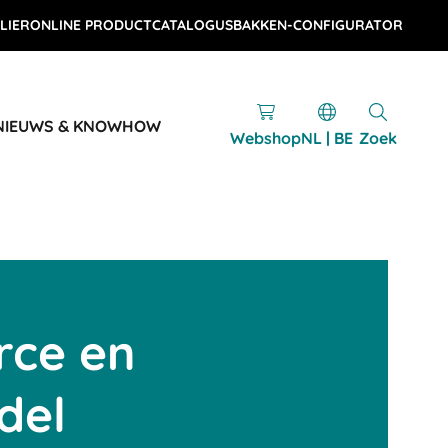
LIER
ONLINE PRODUCTCATALOGUS
BAKKEN-CONFIGURATOR
NIEUWS & KNOWHOW
Webshop
NL | BE
Zoek
ce en
del