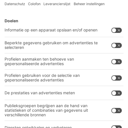
BITO-oplossingen
Advies & Service
Intralogistieke oplossingen
BITO PRODUCTCATALOGUS
Bakken en bakken
BITO PROJECTGIDS
Industriële legbord stellingen
Downloaden
Transportsystemen
Contactformulier
Onze diensten
Bedrijf
Volg ons
Over BITO
Ons wereldwijde netwerk
Onze productie
A
BIT O
F