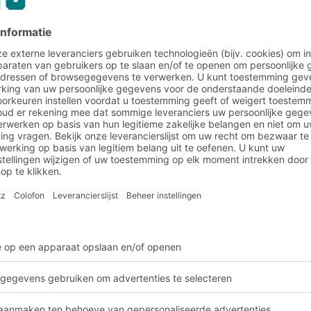
BITO Pharmabox
in de praktijk bij TU Mü