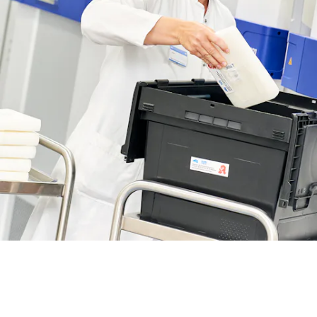
BIT O