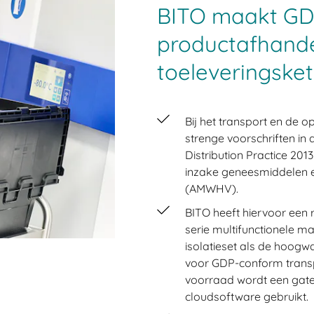
BITO maakt GD
productafhandel
toeleveringske
Bij het transport en de
strenge voorschriften i
Distribution Practice 201
inzake geneesmiddelen 
(AMWHV).
BITO heeft hiervoor een
serie multifunctionele 
isolatieset als de hoog
voor GDP-conform transp
voorraad wordt een gat
cloudsoftware gebruikt.