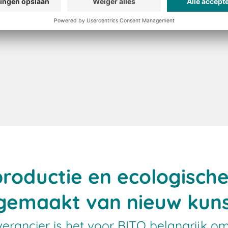
bakken en
productie en ecologische
gemaakt van nieuw kuns
verancier is het voor BITO belangrijk o