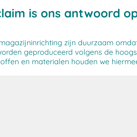
claim is ons antwoord o
agazijninrichting zijn duurzaam omdat
orden geproduceerd volgens de hoogste
toffen en materialen houden we hiermee