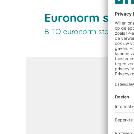
Euronorm stape
BITO euronorm stapelbakk