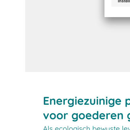
Lees meer over BITO magazijn
transportbakken
Energiezuinige 
voor goederen 
Als ecologisch bewuste le