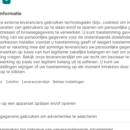
lbare bakken
en en transportboxen besparen tonnen