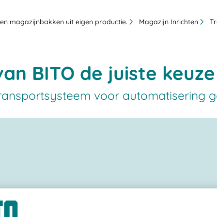
en magazijnbakken uit eigen productie.
Magazijn Inrichten
T
n BITO de juiste keuze 
transportsysteem voor automatisering 
ns automatisch geleide voertuig (AGV),