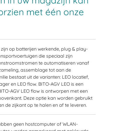
 in uw magazijn kan
orzien met één onze
zijn op batterijen werkende, plug & play-
sportvoertuigen die speciaal zijn
nstroomstromen te automatiseren vanaf
zameling, assemblage tot aan de
ie bestaat uit de varianten: LEO locatief,
ager en LEO flow. BITO-AGV LEO is een
. BITO-AGV LEO flow is ontworpen met een
ovenkant. Deze optie kan worden gebruikt
e zijkant op te halen en af ​​te leveren.
ebben geen hostcomputer of WLAN-
sroutes worden gemarkeerd met gekleurde