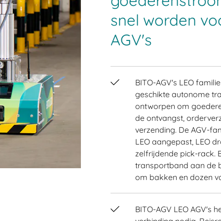
goederenstroom
snel worden vo
AGV's
BITO-AGV's LEO familie 
geschikte autonome tran
ontworpen om goedere
de ontvangst, orderver
verzending. De AGV-famil
LEO aangepast, LEO dr
zelfrijdende pick-rack
transportband aan de b
om bakken en dozen van d
BITO-AGV LEO AGV's h
verbinding nodig. Rei